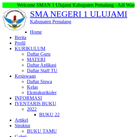
Welcome SMAN 1 Ulujami Kabupaten Pemalang - Adi Wangsa Pan
SMA NEGERI 1 ULUJAMI
Kabupaten Pemalang
Home
Berita
Profil
KURIKULUM
Daftar Guru
MATERI
Daftar Aplikasi
Daftar Staff TU
Kesiswaan
Daftar Siswa
Kelas
Ekstrakurikuler
INFORMASI
IVENTARIS BUKU
2022
BUKU 22
Artikel
Struktur
BUKU TAMU
Galeri