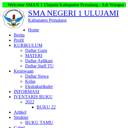
elcome SMAN 1 Ulujami Kabupaten Pemalang - Adi Wangsa Pandu W
SMA NEGERI 1 ULUJAMI
Kabupaten Pemalang
Home
Berita
Profil
KURIKULUM
Daftar Guru
MATERI
Daftar Aplikasi
Daftar Staff TU
Kesiswaan
Daftar Siswa
Kelas
Ekstrakurikuler
INFORMASI
IVENTARIS BUKU
2022
BUKU 22
Artikel
Struktur
BUKU TAMU
Galeri