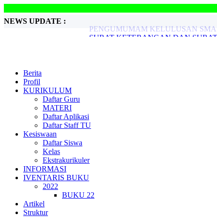
NEWS UPDATE :
SURAT KETERANGAN DAN SURAT 
PENGADAAN BUKU 2022 DAN 2023.
PENGUMUMAM KELULUSAN SMA NE
PENGUMUMAN KELULUSAN SMA NE
PENILAIAN TENGAH SEMESTER GEN
PENILAIAN SUMATIF AKHIR JENJAN
Berita
SURAT KETERANGAN DAN REKOM
Profil
HASIL ASESMEN BAKAT MINAT 2023
KURIKULUM
PENDAFTARAN SPMB DAN NOMOR 
Daftar Guru
PENGUMUMAM KELULUSAN SMA NE
MATERI
Daftar Aplikasi
Daftar Staff TU
Kesiswaan
Daftar Siswa
Kelas
Ekstrakurikuler
INFORMASI
IVENTARIS BUKU
2022
BUKU 22
Artikel
Struktur