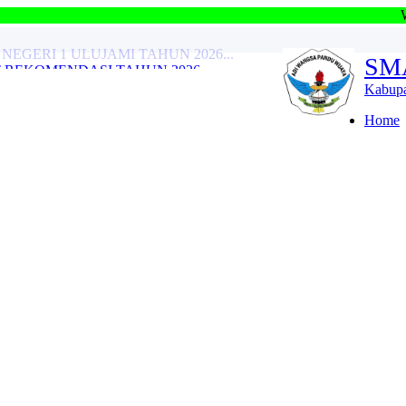
Welcome SMAN 1 Ulu
REKOMENDASI TAHUN 2026...
SM
..
GERI 1 ULUJAMI TAHUN 2025...
Kabupa
GERI 1 ULUJAMI TAHUN 2024...
AP TAHUN AJARAN 2023/2024...
Home
G (PSAJ)...
ENDASI...
...
ANTREAN VERIFIKASI BERKAS SPMB...
GERI 1 ULUJAMI TAHUN 2026...