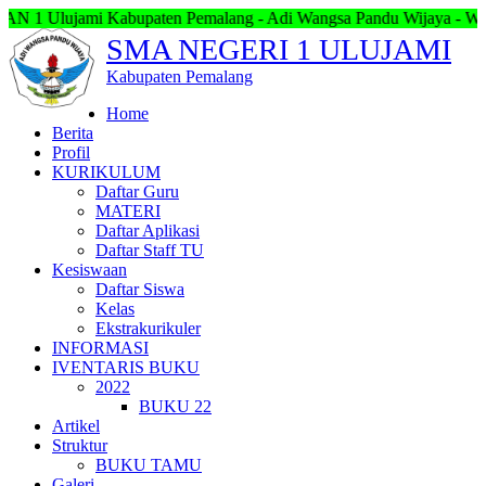
ami Kabupaten Pemalang - Adi Wangsa Pandu Wijaya - Welcome SM
SMA NEGERI 1 ULUJAMI
Kabupaten Pemalang
Home
Berita
Profil
KURIKULUM
Daftar Guru
MATERI
Daftar Aplikasi
Daftar Staff TU
Kesiswaan
Daftar Siswa
Kelas
Ekstrakurikuler
INFORMASI
IVENTARIS BUKU
2022
BUKU 22
Artikel
Struktur
BUKU TAMU
Galeri