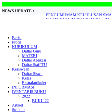
NEWS UPDATE :
SURAT KETERANGAN DAN SURAT 
PENGADAAN BUKU 2022 DAN 2023.
PENGUMUMAM KELULUSAN SMA NE
PENGUMUMAN KELULUSAN SMA NE
PENILAIAN TENGAH SEMESTER GEN
PENILAIAN SUMATIF AKHIR JENJAN
Berita
SURAT KETERANGAN DAN REKOM
Profil
HASIL ASESMEN BAKAT MINAT 2023
KURIKULUM
PENDAFTARAN SPMB DAN NOMOR 
Daftar Guru
PENGUMUMAM KELULUSAN SMA NE
MATERI
Daftar Aplikasi
Daftar Staff TU
Kesiswaan
Daftar Siswa
Kelas
Ekstrakurikuler
INFORMASI
IVENTARIS BUKU
2022
BUKU 22
Artikel
Struktur