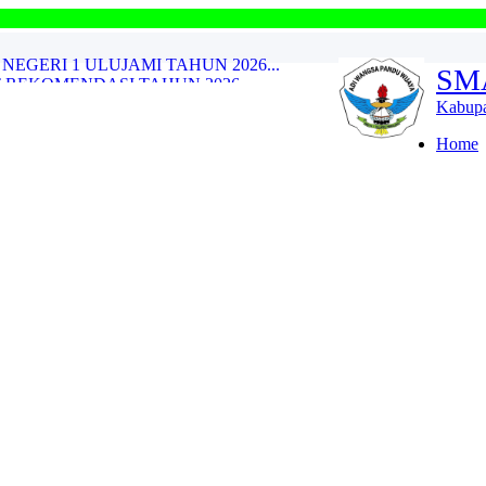
Welcome 
REKOMENDASI TAHUN 2026...
SM
..
GERI 1 ULUJAMI TAHUN 2025...
Kabupa
GERI 1 ULUJAMI TAHUN 2024...
AP TAHUN AJARAN 2023/2024...
Home
G (PSAJ)...
ENDASI...
...
ANTREAN VERIFIKASI BERKAS SPMB...
GERI 1 ULUJAMI TAHUN 2026...