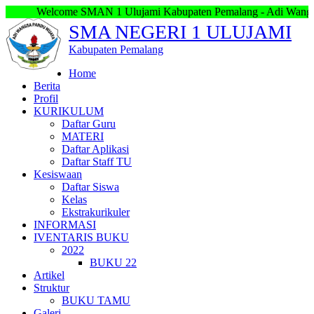
Welcome SMAN 1 Ulujami Kabupaten Pemalang - Adi Wangsa Pand
SMA NEGERI 1 ULUJAMI
Kabupaten Pemalang
Home
Berita
Profil
KURIKULUM
Daftar Guru
MATERI
Daftar Aplikasi
Daftar Staff TU
Kesiswaan
Daftar Siswa
Kelas
Ekstrakurikuler
INFORMASI
IVENTARIS BUKU
2022
BUKU 22
Artikel
Struktur
BUKU TAMU
Galeri