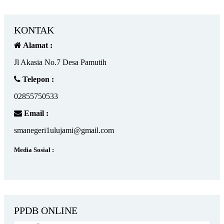
KONTAK
Alamat :
Jl Akasia No.7 Desa Pamutih
Telepon :
02855750533
Email :
smanegeri1ulujami@gmail.com
Media Sosial :
PPDB ONLINE