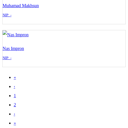
Muhamad Makhsun
NIP: -
Nas Impron
NIP: -
«
‹
1
2
›
»