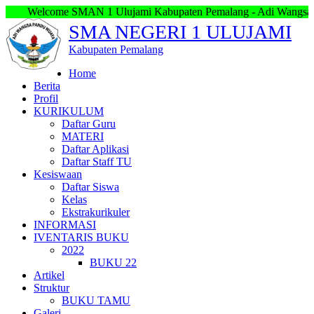
elcome SMAN 1 Ulujami Kabupaten Pemalang - Adi Wangsa Pandu W
SMA NEGERI 1 ULUJAMI
Kabupaten Pemalang
Home
Berita
Profil
KURIKULUM
Daftar Guru
MATERI
Daftar Aplikasi
Daftar Staff TU
Kesiswaan
Daftar Siswa
Kelas
Ekstrakurikuler
INFORMASI
IVENTARIS BUKU
2022
BUKU 22
Artikel
Struktur
BUKU TAMU
Galeri