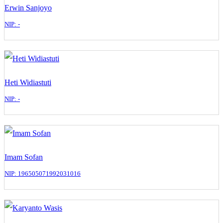
Erwin Sanjoyo
NIP: -
Heti Widiastuti
NIP: -
Imam Sofan
NIP: 196505071992031016